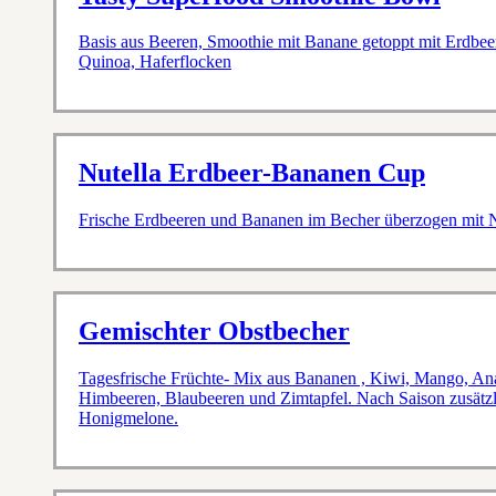
Basis aus Beeren, Smoothie mit Banane getoppt mit Erdbee
Quinoa, Haferflocken
Nutella Erdbeer-Bananen Cup
Frische Erdbeeren und Bananen im Becher überzogen mit N
Gemischter Obstbecher
Tagesfrische Früchte- Mix aus Bananen , Kiwi, Mango, Ana
Himbeeren, Blaubeeren und Zimtapfel. Nach Saison zusätzl
Honigmelone.