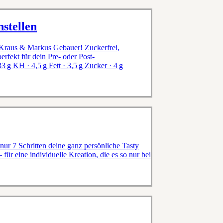
stellen
 Kraus & Markus Gebauer! Zuckerfrei,
erfekt für dein Pre- oder Post-
 g KH · 4,5 g Fett · 3,5 g Zucker · 4 g
ur 7 Schritten deine ganz persönliche Tasty
 für eine individuelle Kreation, die es so nur bei