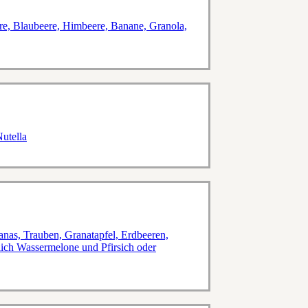
re, Blaubeere, Himbeere, Banane, Granola,
utella
nas, Trauben, Granatapfel, Erdbeeren,
ich Wassermelone und Pfirsich oder