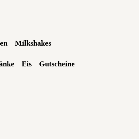
xen
Milkshakes
änke
Eis
Gutscheine