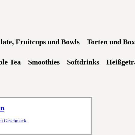
late, Fruitcups und Bowls
Torten und Bo
le Tea
Smoothies
Softdrinks
Heißgetr
en
nem Geschmack.