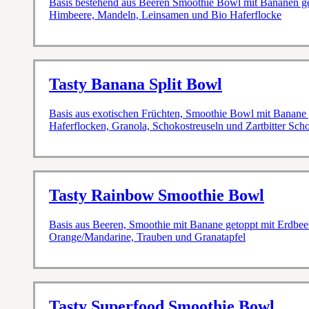
Basis bestehend aus Beeren Smoothie Bowl mit Bananen get
Himbeere, Mandeln, Leinsamen und Bio Haferflocke
Tasty Banana Split Bowl
Basis aus exotischen Früchten, Smoothie Bowl mit Banane
Haferflocken, Granola, Schokostreuseln und Zartbitter Sc
Tasty Rainbow Smoothie Bowl
Basis aus Beeren, Smoothie mit Banane getoppt mit Erdbee
Orange/Mandarine, Trauben und Granatapfel
Tasty Superfood Smoothie Bowl