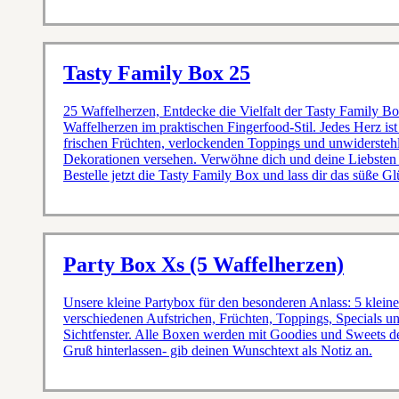
Tasty Family Box 25
25 Waffelherzen, Entdecke die Vielfalt der Tasty Family Box
Waffelherzen im praktischen Fingerfood-Stil. Jedes Herz ist
frischen Früchten, verlockenden Toppings und unwidersteh
Dekorationen versehen. Verwöhne dich und deine Liebsten 
Bestelle jetzt die Tasty Family Box und lass dir das süße Gl
Party Box Xs (5 Waffelherzen)
Unsere kleine Partybox für den besonderen Anlass: 5 kleine
verschiedenen Aufstrichen, Früchten, Toppings, Specials u
Sichtfenster. Alle Boxen werden mit Goodies und Sweets dek
Gruß hinterlassen- gib deinen Wunschtext als Notiz an.